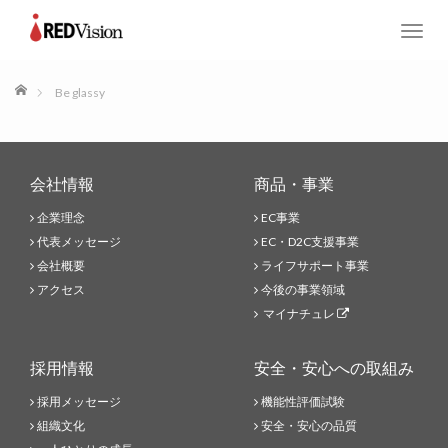
T
o
g
ホーム
Be glassy
g
l
e
n
会社情報
商品・事業
a
v
企業理念
EC事業
i
代表メッセージ
EC・D2C支援事業
g
会社概要
ライフサポート事業
a
アクセス
今後の事業領域
t
マイナチュレ
i
o
n
採用情報
安全・安心への取組み
採用メッセージ
機能性評価試験
組織文化
安全・安心の品質