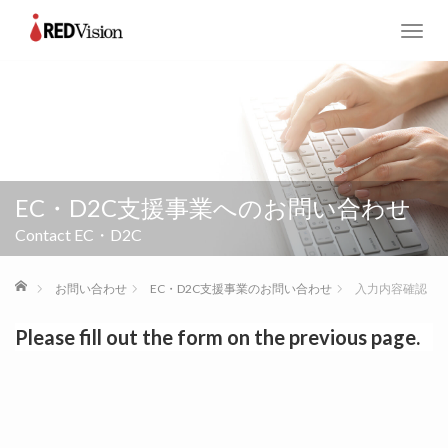
T
o
g
g
l
e
n
a
EC・D2C支援事業へのお問い合わせ
v
i
Contact EC・D2C
g
a
ホーム
お問い合わせ
EC・D2C支援事業のお問い合わせ
入力内容確認
t
i
Please fill out the form on the previous page.
o
n