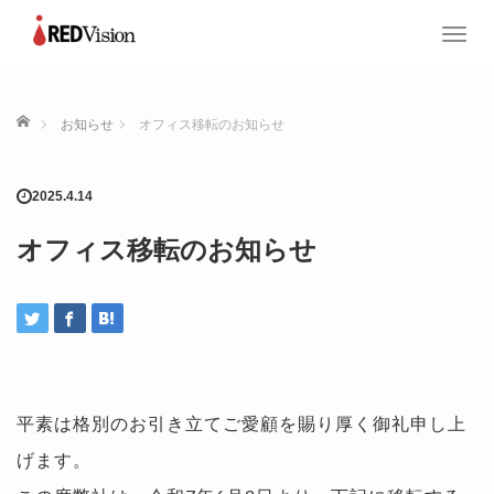
T
o
g
g
ホーム
お知らせ
オフィス移転のお知らせ
l
e
n
2025.4.14
a
v
オフィス移転のお知らせ
i
g
a
t
i
o
n
平素は格別のお引き立てご愛顧を賜り厚く御礼申し上
げます。