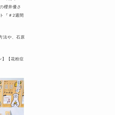
の櫻井優さ
ト『＃2週間
方法や、石原
ン】【花粉症