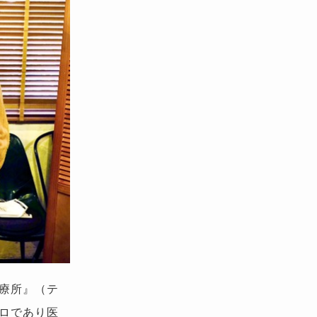
療所』（テ
ロであり医