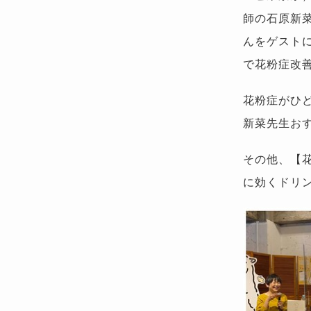
師の石原新
んをゲスト
で花粉症改善
花粉症がひ
新菜先生お
その他、【
に効くドリ