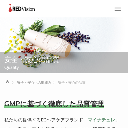
T
o
g
g
l
e
n
a
安全・安心の品質
v
i
Quality
g
a
ホーム
安全・安心への取組み
安全・安心の品質
t
i
o
GMPに基づく徹底した品質管理
n
私たちの提供するECヘアケアブランド「
マイナチュレ
」